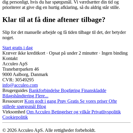
dig personligt, hvis du har spørgsmål. Vi værdsætter din tid og
prioriterer at give dig en hurtig afklaring, så du aldrig står stille.
Klar til at få dine aftener tilbage?
Slip for det manuelle arbejde og få tiden tilbage til det, der betyder
noget.
Start gratis i dag
Kræver ikke kreditkort · Opsat på under 2 minutter · Ingen binding
Kontakt
Acculeo ApS
Tranebærparken 46
9000 Aalborg, Danmark
CVR: 30549295
info@​acculeo.com
Brugerguides
Bankforbindelse
Bogføring
Finanskladde
Bilagshåndtering
Flere...
Ressourcer
Kom godt i gang
Prøv Gratis
Se vores priser
Ofte
stillede spørgsmål
Blog
Virksomhed
Om Acculeo
Betingelser og vilkår
Privatlivspolitik
Cookiepolitik
© 2026 Acculeo ApS. Alle rettigheder forbeholdt.