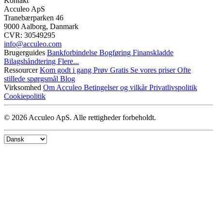
Kontakt
Acculeo ApS
Tranebærparken 46
9000 Aalborg, Danmark
CVR: 30549295
info@​acculeo.com
Brugerguides
Bankforbindelse
Bogføring
Finanskladde
Bilagshåndtering
Flere...
Ressourcer
Kom godt i gang
Prøv Gratis
Se vores priser
Ofte
stillede spørgsmål
Blog
Virksomhed
Om Acculeo
Betingelser og vilkår
Privatlivspolitik
Cookiepolitik
© 2026 Acculeo ApS. Alle rettigheder forbeholdt.