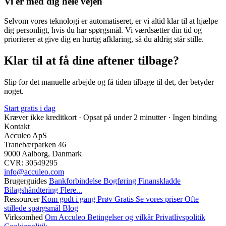
Vi er med dig hele vejen
Selvom vores teknologi er automatiseret, er vi altid klar til at hjælpe
dig personligt, hvis du har spørgsmål. Vi værdsætter din tid og
prioriterer at give dig en hurtig afklaring, så du aldrig står stille.
Klar til at få dine aftener tilbage?
Slip for det manuelle arbejde og få tiden tilbage til det, der betyder
noget.
Start gratis i dag
Kræver ikke kreditkort · Opsat på under 2 minutter · Ingen binding
Kontakt
Acculeo ApS
Tranebærparken 46
9000 Aalborg, Danmark
CVR: 30549295
info@​acculeo.com
Brugerguides
Bankforbindelse
Bogføring
Finanskladde
Bilagshåndtering
Flere...
Ressourcer
Kom godt i gang
Prøv Gratis
Se vores priser
Ofte
stillede spørgsmål
Blog
Virksomhed
Om Acculeo
Betingelser og vilkår
Privatlivspolitik