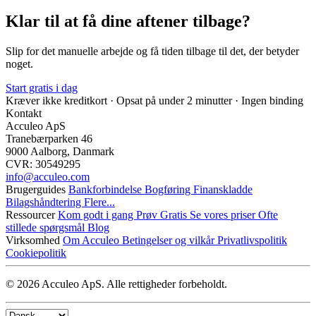
Klar til at få dine aftener tilbage?
Slip for det manuelle arbejde og få tiden tilbage til det, der betyder
noget.
Start gratis i dag
Kræver ikke kreditkort · Opsat på under 2 minutter · Ingen binding
Kontakt
Acculeo ApS
Tranebærparken 46
9000 Aalborg, Danmark
CVR: 30549295
info@​acculeo.com
Brugerguides
Bankforbindelse
Bogføring
Finanskladde
Bilagshåndtering
Flere...
Ressourcer
Kom godt i gang
Prøv Gratis
Se vores priser
Ofte
stillede spørgsmål
Blog
Virksomhed
Om Acculeo
Betingelser og vilkår
Privatlivspolitik
Cookiepolitik
© 2026 Acculeo ApS. Alle rettigheder forbeholdt.