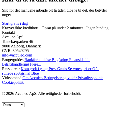
Slip for det manuelle arbejde og få tiden tilbage til det, der betyder
noget.
Start gratis i dag
Kræver ikke kreditkort · Opsat på under 2 minutter · Ingen binding
Kontakt
Acculeo ApS
Tranebærparken 46
9000 Aalborg, Danmark
CVR: 30549295
info@​acculeo.com
Brugerguides
Bankforbindelse
Bogføring
Finanskladde
Bilagshåndtering
Flere...
Ressourcer
Kom godt i gang
Prøv Gratis
Se vores priser
Ofte
stillede spørgsmål
Blog
Virksomhed
Om Acculeo
Betingelser og vilkår
Privatlivspolitik
Cookiepolitik
© 2026 Acculeo ApS. Alle rettigheder forbeholdt.