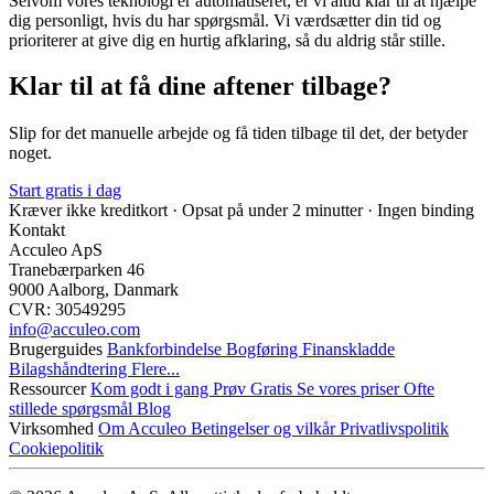
Selvom vores teknologi er automatiseret, er vi altid klar til at hjælpe
dig personligt, hvis du har spørgsmål. Vi værdsætter din tid og
prioriterer at give dig en hurtig afklaring, så du aldrig står stille.
Klar til at få dine aftener tilbage?
Slip for det manuelle arbejde og få tiden tilbage til det, der betyder
noget.
Start gratis i dag
Kræver ikke kreditkort · Opsat på under 2 minutter · Ingen binding
Kontakt
Acculeo ApS
Tranebærparken 46
9000 Aalborg, Danmark
CVR: 30549295
info@​acculeo.com
Brugerguides
Bankforbindelse
Bogføring
Finanskladde
Bilagshåndtering
Flere...
Ressourcer
Kom godt i gang
Prøv Gratis
Se vores priser
Ofte
stillede spørgsmål
Blog
Virksomhed
Om Acculeo
Betingelser og vilkår
Privatlivspolitik
Cookiepolitik