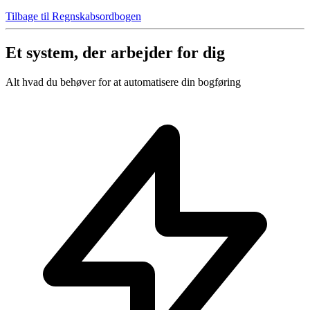
Tilbage til Regnskabsordbogen
Et system, der arbejder for dig
Alt hvad du behøver for at automatisere din bogføring