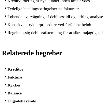
Kreditvurdering af nye kunder inden kredit ydes
Tydelige betalingsbetingelser på fakturaer
Løbende overvågning af debitorsaldi og aldringsanalyse
Konsekvent rykkerprocedure ved forfaldne beløb
Regelmæssig debitorafstemning for at sikre nøjagtighed
Relaterede begreber
Kreditor
Faktura
Rykker
Balance
Tilgodehavende