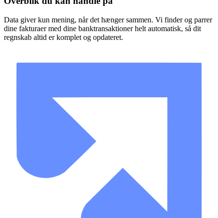
Overblik du kan handle på
Data giver kun mening, når det hænger sammen. Vi finder og parrer
dine fakturaer med dine banktransaktioner helt automatisk, så dit
regnskab altid er komplet og opdateret.