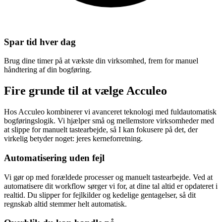
Spar tid hver dag
Brug dine timer på at vækste din virksomhed, frem for manuel
håndtering af din bogføring.
Fire grunde til at
vælge Acculeo
Hos Acculeo kombinerer vi avanceret teknologi med fuldautomatisk
bogføringslogik. Vi hjælper små og mellemstore virksomheder med
at slippe for manuelt tastearbejde, så I kan fokusere på det, der
virkelig betyder noget: jeres kerneforretning.
Automatisering uden fejl
Vi gør op med forældede processer og manuelt tastearbejde. Ved at
automatisere dit workflow sørger vi for, at dine tal altid er opdateret i
realtid. Du slipper for fejlkilder og kedelige gentagelser, så dit
regnskab altid stemmer helt automatisk.