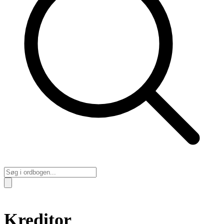
Kreditor