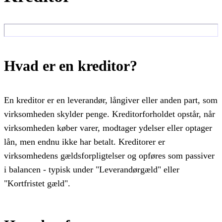
Hvad er en kreditor?
En kreditor er en leverandør, långiver eller anden part, som
virksomheden skylder penge. Kreditorforholdet opstår, når
virksomheden køber varer, modtager ydelser eller optager
lån, men endnu ikke har betalt. Kreditorer er
virksomhedens gældsforpligtelser og opføres som passiver
i balancen - typisk under "Leverandørgæld" eller
"Kortfristet gæld".