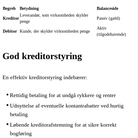
Begreb
Betydning
Balanceside
Leverandør, som virksomheden skylder
Kreditor
Passiv (gæld)
penge
Aktiv
Debitor
Kunde, der skylder virksomheden penge
(tilgodehavende)
God kreditorstyring
En effektiv kreditorstyring indebærer:
Rettidig betaling for at undgå rykkere og renter
Udnyttelse af eventuelle kontantrabatter ved hurtig
betaling
Løbende kreditorafstemning for at sikre korrekt
bogføring