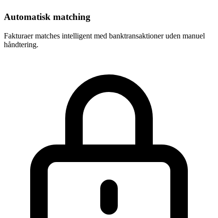
Automatisk matching
Fakturaer matches intelligent med banktransaktioner uden manuel
håndtering.