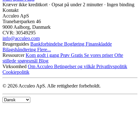
Kræver ikke kreditkort · Opsat på under 2 minutter · Ingen binding
Kontakt
Acculeo ApS
Tranebærparken 46
9000 Aalborg, Danmark
CVR: 30549295
info@​acculeo.com
Brugerguides
Bankforbindelse
Bogføring
Finanskladde
Bilagshåndtering
Flere...
Ressourcer
Kom godt i gang
Prøv Gratis
Se vores priser
Ofte
stillede spørgsmål
Blog
Virksomhed
Om Acculeo
Betingelser og vilkår
Privatlivspolitik
Cookiepolitik
© 2026 Acculeo ApS. Alle rettigheder forbeholdt.