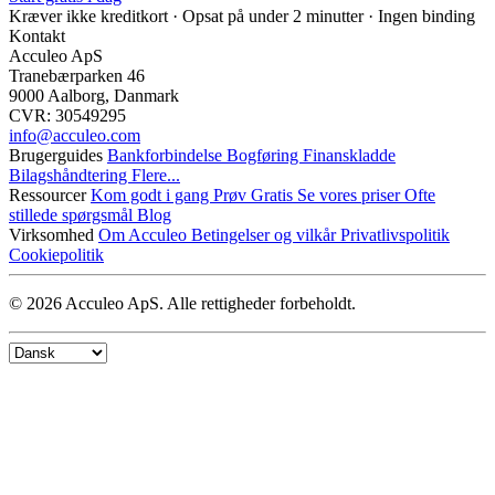
Kræver ikke kreditkort · Opsat på under 2 minutter · Ingen binding
Kontakt
Acculeo ApS
Tranebærparken 46
9000 Aalborg, Danmark
CVR: 30549295
info@​acculeo.com
Brugerguides
Bankforbindelse
Bogføring
Finanskladde
Bilagshåndtering
Flere...
Ressourcer
Kom godt i gang
Prøv Gratis
Se vores priser
Ofte
stillede spørgsmål
Blog
Virksomhed
Om Acculeo
Betingelser og vilkår
Privatlivspolitik
Cookiepolitik
© 2026 Acculeo ApS. Alle rettigheder forbeholdt.