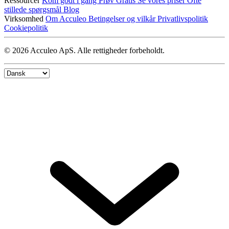
Ressourcer
Kom godt i gang
Prøv Gratis
Se vores priser
Ofte
stillede spørgsmål
Blog
Virksomhed
Om Acculeo
Betingelser og vilkår
Privatlivspolitik
Cookiepolitik
© 2026 Acculeo ApS. Alle rettigheder forbeholdt.