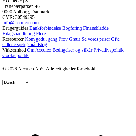
Acculeo ApS
Tranebærparken 46
9000 Aalborg, Danmark
CVR: 30549295
info@​acculeo.com
Brugerguides
Bankforbindelse
Bogføring
Finanskladde
Bilagshåndtering
Flere...
Ressourcer
Kom godt i gang
Prøv Gratis
Se vores priser
Ofte
stillede spørgsmål
Blog
Virksomhed
Om Acculeo
Betingelser og vilkår
Privatlivspolitik
Cookiepolitik
© 2026 Acculeo ApS. Alle rettigheder forbeholdt.