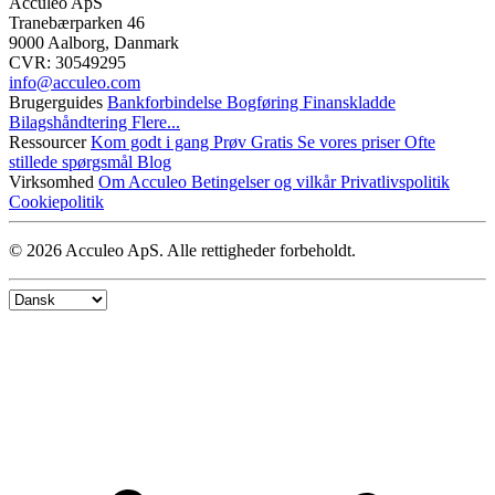
Acculeo ApS
Tranebærparken 46
9000 Aalborg, Danmark
CVR: 30549295
info@​acculeo.com
Brugerguides
Bankforbindelse
Bogføring
Finanskladde
Bilagshåndtering
Flere...
Ressourcer
Kom godt i gang
Prøv Gratis
Se vores priser
Ofte
stillede spørgsmål
Blog
Virksomhed
Om Acculeo
Betingelser og vilkår
Privatlivspolitik
Cookiepolitik
© 2026 Acculeo ApS. Alle rettigheder forbeholdt.