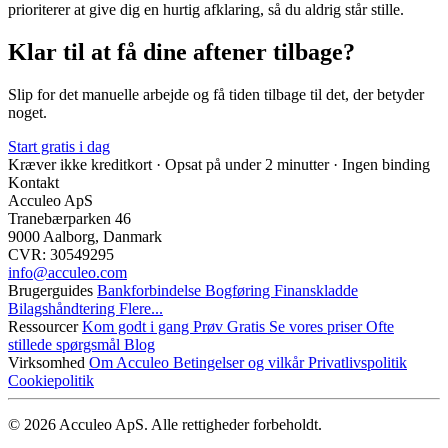
prioriterer at give dig en hurtig afklaring, så du aldrig står stille.
Klar til at få dine aftener tilbage?
Slip for det manuelle arbejde og få tiden tilbage til det, der betyder
noget.
Start gratis i dag
Kræver ikke kreditkort · Opsat på under 2 minutter · Ingen binding
Kontakt
Acculeo ApS
Tranebærparken 46
9000 Aalborg, Danmark
CVR: 30549295
info@​acculeo.com
Brugerguides
Bankforbindelse
Bogføring
Finanskladde
Bilagshåndtering
Flere...
Ressourcer
Kom godt i gang
Prøv Gratis
Se vores priser
Ofte
stillede spørgsmål
Blog
Virksomhed
Om Acculeo
Betingelser og vilkår
Privatlivspolitik
Cookiepolitik
© 2026 Acculeo ApS. Alle rettigheder forbeholdt.