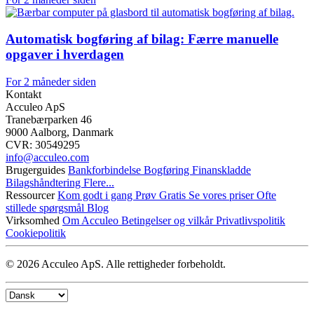
Automatisk bogføring af bilag: Færre manuelle
opgaver i hverdagen
For 2 måneder siden
Kontakt
Acculeo ApS
Tranebærparken 46
9000 Aalborg, Danmark
CVR: 30549295
info@​acculeo.com
Brugerguides
Bankforbindelse
Bogføring
Finanskladde
Bilagshåndtering
Flere...
Ressourcer
Kom godt i gang
Prøv Gratis
Se vores priser
Ofte
stillede spørgsmål
Blog
Virksomhed
Om Acculeo
Betingelser og vilkår
Privatlivspolitik
Cookiepolitik
© 2026 Acculeo ApS. Alle rettigheder forbeholdt.