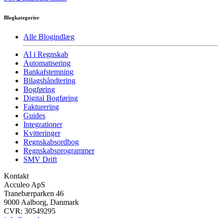
Blogkategorier
Alle Blogindlæg
AI i Regnskab
Automatisering
Bankafstemning
Bilagshåndtering
Bogføring
Digital Bogføring
Fakturering
Guides
Integrationer
Kvitteringer
Regnskabsordbog
Regnskabsprogrammer
SMV Drift
Kontakt
Acculeo ApS
Tranebærparken 46
9000 Aalborg, Danmark
CVR: 30549295