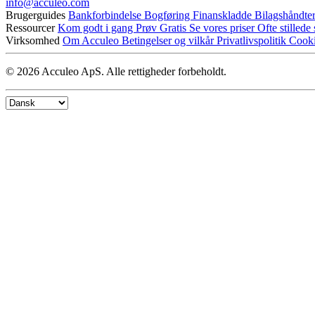
info@​acculeo.com
Brugerguides
Bankforbindelse
Bogføring
Finanskladde
Bilagshåndte
Ressourcer
Kom godt i gang
Prøv Gratis
Se vores priser
Ofte stilled
Virksomhed
Om Acculeo
Betingelser og vilkår
Privatlivspolitik
Cooki
© 2026 Acculeo ApS. Alle rettigheder forbeholdt.