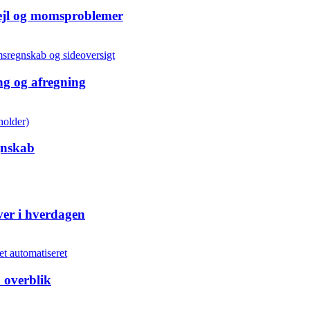
fejl og momsproblemer
ng og afregning
gnskab
ver i hverdagen
 overblik