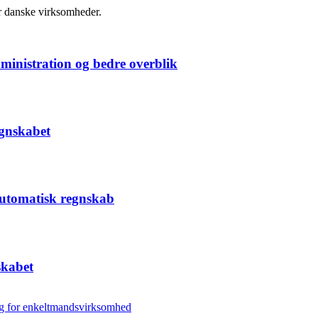
r danske virksomheder.
ministration og bedre overblik
egnskabet
 automatisk regnskab
skabet