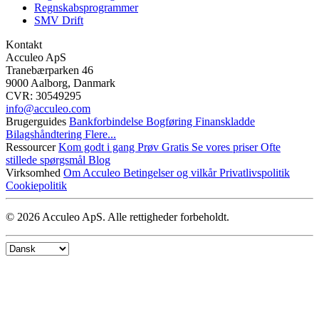
Regnskabsprogrammer
SMV Drift
Kontakt
Acculeo ApS
Tranebærparken 46
9000 Aalborg, Danmark
CVR: 30549295
info@​acculeo.com
Brugerguides
Bankforbindelse
Bogføring
Finanskladde
Bilagshåndtering
Flere...
Ressourcer
Kom godt i gang
Prøv Gratis
Se vores priser
Ofte
stillede spørgsmål
Blog
Virksomhed
Om Acculeo
Betingelser og vilkår
Privatlivspolitik
Cookiepolitik
© 2026 Acculeo ApS. Alle rettigheder forbeholdt.