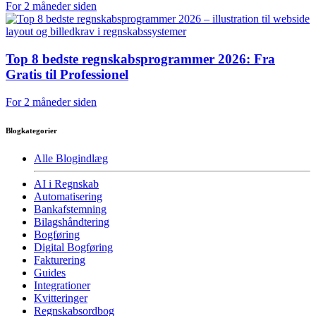
For 2 måneder siden
Top 8 bedste regnskabs­programmer 2026: Fra
Gratis til Professionel
For 2 måneder siden
Blogkategorier
Alle Blogindlæg
AI i Regnskab
Automatisering
Bankafstemning
Bilagshåndtering
Bogføring
Digital Bogføring
Fakturering
Guides
Integrationer
Kvitteringer
Regnskabsordbog