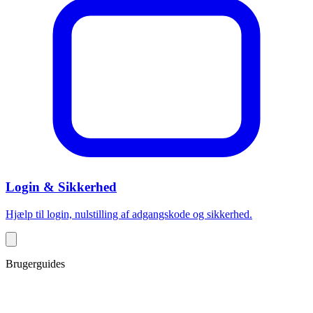
Login & Sikkerhed
Hjælp til login, nulstilling af adgangskode og sikkerhed.
Brugerguides